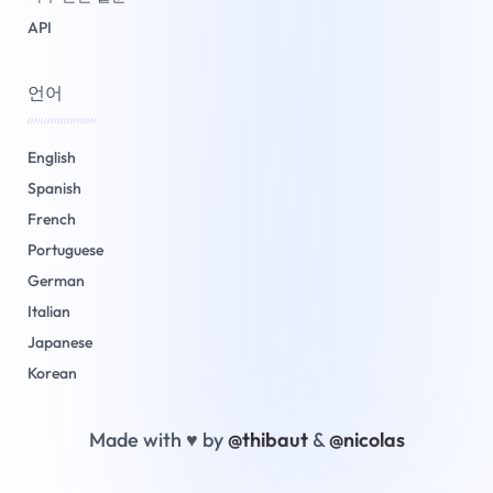
API
언어
/////////////////////
English
Spanish
French
Portuguese
German
Italian
Japanese
Korean
Made with ♥ by
@thibaut
&
@nicolas