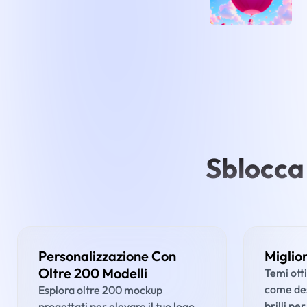
Sblocca
Personalizzazione Con
Miglio
Oltre 200 Modelli
Temi ott
come desi
Esplora oltre 200 mockup
brilli pe
progettati per elevare il tuo logo