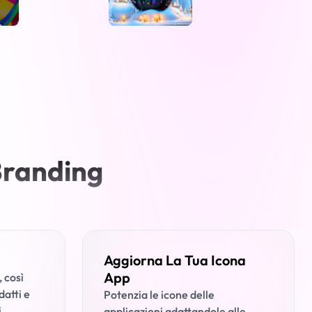
Branding
Aggiorna La Tua Icona
App
 così
datti e
Potenzia le icone delle
.
applicazioni adattandole alle